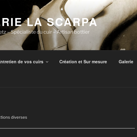
RIE LA SCARPA
tz – Spécialiste du cuir – Artisan bottier
ntretien de vos cuirs
Création et Sur mesure
Galerie
tions diverses