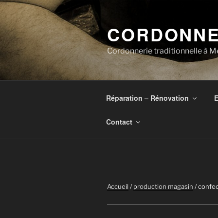
Aller
au
CORDONNE
contenu
principal
Cordonnerie traditionnelle à Me
Réparation – Rénovation
E
Contact
Accueil
/
production magasin
/ confec